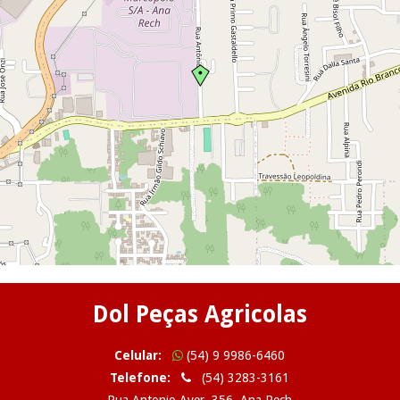
Dol Peças Agricolas
Celular:
(54) 9 9986-6460
Telefone:
(54) 3283-3161
Rua Antonio Aver, 356, Ana Rech